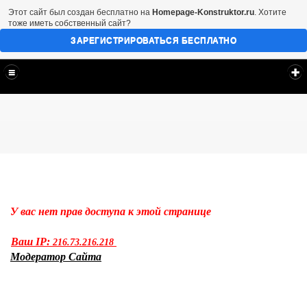
Этот сайт был создан бесплатно на
Homepage-Konstruktor.ru
. Хотите
тоже иметь собственный сайт?
ЗАРЕГИСТРИРОВАТЬСЯ БЕСПЛАТНО
IVAN.BYDANOV ©️ ✔️
✯ OFFICIAL - IVAN.BYDANOV © ✯
У вас нет прав доступа к этой странице
Ваш IP:
216.73.216.218
Модератор Сайта